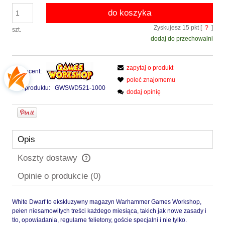
do koszyka
Zyskujesz
15
pkt [
?
]
szt.
dodaj do przechowalni
zapytaj o produkt
Producent:
poleć znajomemu
Kod produktu:
GWSWD521-1000
dodaj opinię
Opis
Koszty dostawy
Cena nie zawiera ewentualnych kosztów płatności
Opinie o produkcie (0)
White Dwarf to ekskluzywny magazyn Warhammer Games Workshop,
pełen niesamowitych treści każdego miesiąca, takich jak nowe zasady i
tło, opowiadania, regularne felietony, goście specjalni i nie tylko.