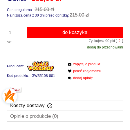
215,00 zł
Cena regularna:
215,00 zł
Najniższa cena z 30 dni przed obniżką:
do koszyka
Zyskujesz
90
pkt [
?
]
szt.
dodaj do przechowalni
zapytaj o produkt
Producent:
poleć znajomemu
Kod produktu:
GWS5108-801
dodaj opinię
Koszty dostawy
Cena nie zawiera ewentualnych kosztów płatności
Opinie o produkcie (0)