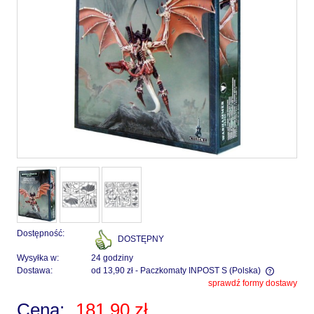
Dostępność:
DOSTĘPNY
Wysyłka w:
24 godziny
Dostawa:
od 13,90 zł
- Paczkomaty INPOST S
(Polska)
sprawdź formy dostawy
Cena nie zawiera ewentualnych kosztów płatności
Cena:
181,90 zł