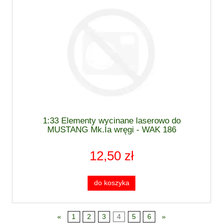
1:33 Elementy wycinane laserowo do
MUSTANG Mk.Ia wręgi - WAK 186
12,50 zł
do koszyka
«
1
2
3
4
5
6
»