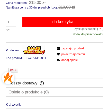
215,00 zł
Cena regularna:
210,00 zł
Najniższa cena z 30 dni przed obniżką:
do koszyka
Zyskujesz
90
pkt [
?
]
szt.
dodaj do przechowalni
zapytaj o produkt
Producent:
poleć znajomemu
Kod produktu:
GWS5615-801
dodaj opinię
Koszty dostawy
Cena nie zawiera ewentualnych kosztów płatności
Opinie o produkcie (0)
Kraj wysyłki: