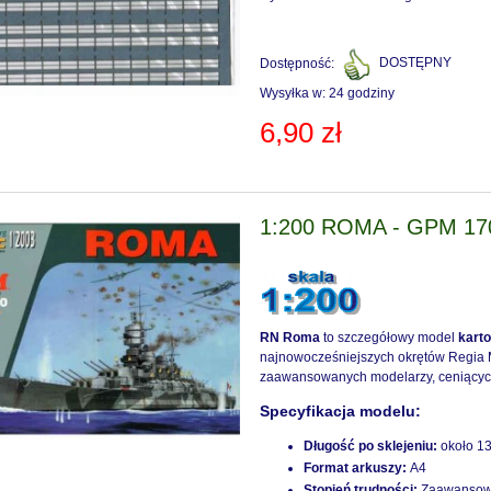
Dostępność:
DOSTĘPNY
Wysyłka w:
24 godziny
6,90 zł
1:200 ROMA - GPM 17
RN Roma
to szczegółowy model
kart
najnowocześniejszych okrętów Regia M
zaawansowanych modelarzy, ceniących 
Specyfikacja modelu:
Długość po sklejeniu:
około 1
Format arkuszy:
A4
Stopień trudności:
Zaawanso