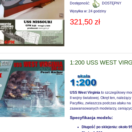
Dostępność:
DOSTĘPNY
Wysyłka w:
24 godziny
321,50 zł
1:200 USS WEST VIRG
USS West Virginia
to szczegółowy mo
II wojny światowej. Okręt ten, należąc
Pacyfiku, zwłaszcza podczas ataku na 
zaawansowanych modelarzy, ceniących 
Specyfikacja modelu:
Długość po sklejeniu:
około 9