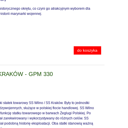
istorycznego okrętu, co czyni go atrakcyjnym wyborem dla
istorii marynarki wojennej.
do koszyka
 KRAKÓW - GPM 330
i statek towarowy SS Wilno / SS Kraków. Były to jednostki
zywojennych, służące w polskiej flocie handlowej. SS Wilno
 funkcję statku towarowego w barwach Żeglugi Polskiej. Po
tał zarekwirowany i wykorzystywany do różnych celów. SS
iał podobną historię eksploatacji. Oba statki stanowią ważną