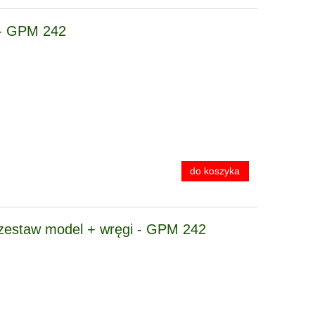
- GPM 242
do koszyka
estaw model + wręgi - GPM 242