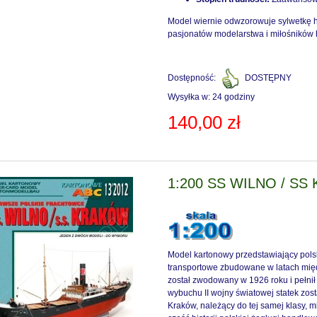
Model wiernie odwzorowuje sylwetkę h
pasjonatów modelarstwa i miłośników h
Dostępność:
DOSTĘPNY
Wysyłka w:
24 godziny
140,00 zł
1:200 SS WILNO / SS
Model kartonowy przedstawiający polsk
transportowe zbudowane w latach międ
został zwodowany w 1926 roku i pełnił
wybuchu II wojny światowej statek zos
Kraków, należący do tej samej klasy, m