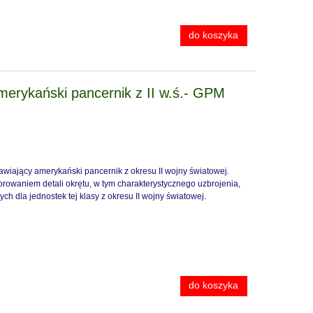
do koszyka
rykański pancernik z II w.ś.- GPM
awiający amerykański pancernik z okresu II wojny światowej.
rowaniem detali okrętu, w tym charakterystycznego uzbrojenia,
ych dla jednostek tej klasy z okresu II wojny światowej.
do koszyka