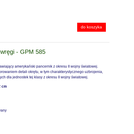
do koszyka
wręgi - GPM 585
 F-
1:48 Focke-Wulf FW-190 D-9 Early -
1:48 Focke-Wul
awiający amerykański pancernik z okresu II wojny światowej.
rd
MiniArt 48044 Advanced Kit
Mimetall Producti
rowaniem detali okrętu, w tym charakterystycznego uzbrojenia,
Basi
ych dla jednostek tej klasy z okresu II wojny światowej.
188,80 zł
147,
2 cm
powiadom o dostępności
do ko
wany