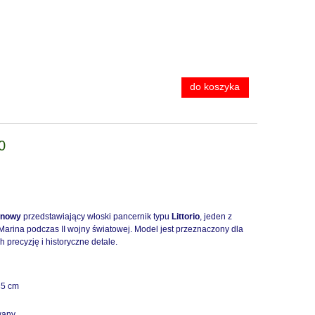
do koszyka
0
onowy
przedstawiający włoski pancernik typu
Littorio
, jeden z
arina podczas II wojny światowej. Model jest przeznaczony dla
precyzję i historyczne detale.
35 cm
wany