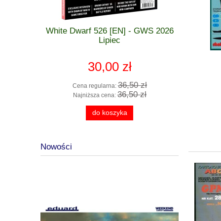
 GWS 2026
White Dwarf 526 [EN] - GWS 2026
Warhammer
zkodzona
Lipiec
Alliance C
- CHA
30,00 zł
 zł
36,50 zł
Cena regularna:
Cena
 zł
36,50 zł
Najniższa cena:
Najn
do koszyka
Nowości