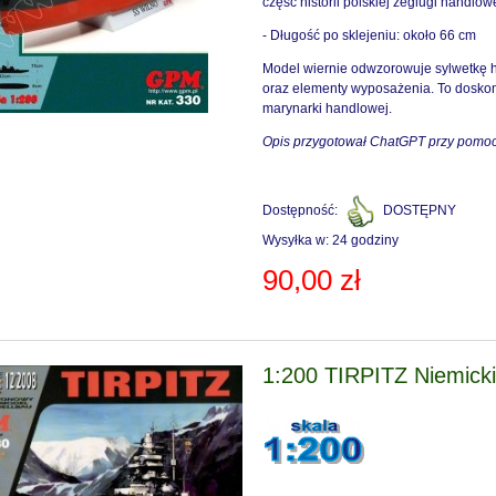
część historii polskiej żeglugi handlowe
- Długość po sklejeniu: około 66 cm
 Age of Sigmar - Grand
Pędzel - BRUSH BASE SMALL 
Model wiernie odwzorowuje sylwetkę h
haos - Slaves to Darkness
Citadel 63-12
oraz elementy wyposażenia. To doskona
marynarki handlowej.
OS WARRIORS 83-06
181,90 zł
27,10 zł
Opis przygotował ChatGPT przy pomo
215,00 zł
32,00 zł
 regularna:
Cena regularna:
210,00 zł
32,00 zł
Dostępność:
DOSTĘPNY
iższa cena:
Najniższa cena:
Wysyłka w:
24 godziny
do koszyka
do koszyka
90,00 zł
1:200 TIRPITZ Niemicki