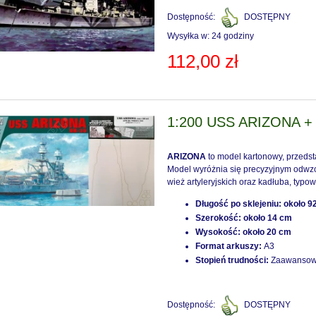
Dostępność:
DOSTĘPNY
Wysyłka w:
24 godziny
112,00 zł
1:200 USS ARIZONA + 
rtiss P-40 E WARHAWK
1:48 Mikojan i Guriewicz MiG-21
ARIZONA
to model kartonowy, przedst
END] - Eduard 84207
13 FISHBED [ProfiPACK] - Edua
Model wyróżnia się precyzyjnym odwzo
82191
wież artyleryjskich oraz kadłuba, typow
85,90 zł
203,10 zł
Długość po sklejeniu:
około 9
Szerokość:
około 14 cm
Wysokość:
około 20 cm
do koszyka
do koszyka
Format arkuszy:
A3
Stopień trudności:
Zaawanso
Dostępność:
DOSTĘPNY