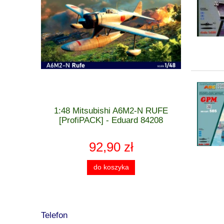
 MiG-21 F-
1:48 Mitsubishi A6M2-N RUFE
1:48 Cu
 - Eduard
[ProfiPACK] - Eduard 84208
[WEEK
92,90 zł
do koszyka
Telefon