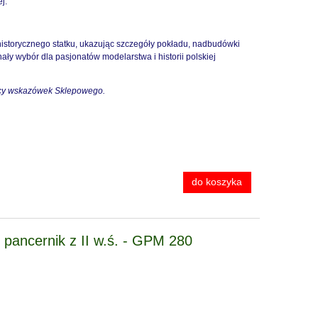
j.
-
Podkład - GREY SEER Spray 400ml
Pędzel - BR
istorycznego statku, ukazując szczegóły pokładu, nadbudówki
- Citadel 62-34
MEDIUM - Ci
ły wybór dla pasjonatów modelarstwa i historii polskiej
70,00 zł
38,5
cy wskazówek Sklepowego.
83,00 zł
Cena regularna:
Cena regular
83,00 zł
Najniższa cena:
Najniższa ce
do koszyka
do ko
do koszyka
 pancernik z II w.ś. - GPM 280