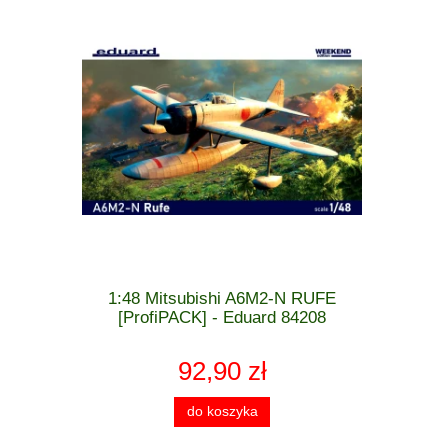
 MiG-21 F-
1:48 Mitsubishi A6M2-N RUFE
1:48 Cu
 - Eduard
[ProfiPACK] - Eduard 84208
[WEEK
92,90 zł
do koszyka