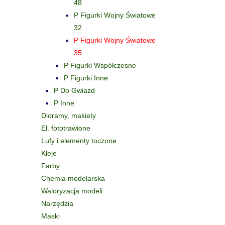
48
P Figurki Wojny Światowe
32
P Figurki Wojny Światowe
35
P Figurki Współczesne
P Figurki Inne
P Do Gwiazd
P Inne
Dioramy, makiety
El. fototrawione
Lufy i elementy toczone
Kleje
Farby
Chemia modelarska
Waloryzacja modeli
Narzędzia
Maski