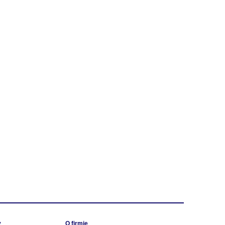
y
O firmie