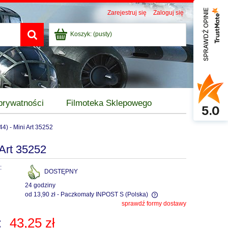
SPRAWDŹ OPINIE
Zarejestruj się
Zaloguj się
Koszyk:
(pusty)
 prywatności
Filmoteka Sklepowego
5.0
 - Mini Art 35252
rt 35252
:
DOSTĘPNY
24 godziny
od 13,90 zł
- Paczkomaty INPOST S
(Polska)
sprawdź formy dostawy
Cena nie zawiera ewentualnych kosztów
:
43,25 zł
płatności