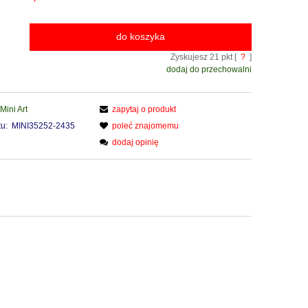
do koszyka
Zyskujesz
21
pkt [
?
]
dodaj do przechowalni
Mini Art
zapytaj o produkt
u:
MINI35252-2435
poleć znajomemu
dodaj opinię