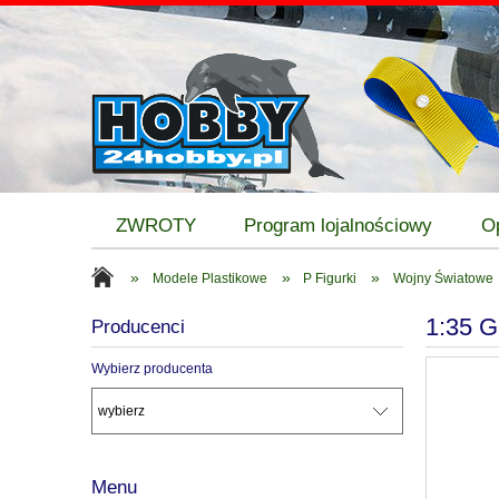
ZWROTY
Program lojalnościowy
O
»
»
»
Modele Plastikowe
P Figurki
Wojny Światowe
1:35 
Producenci
Wybierz producenta
Menu