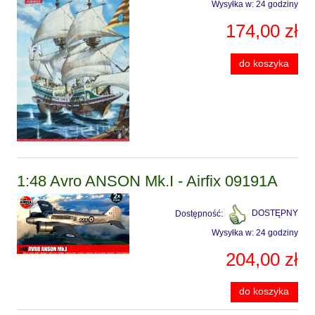
Wysyłka w:
24 godziny
174,00 zł
do koszyka
1:48 Avro ANSON Mk.I - Airfix 09191A
Dostępność:
DOSTĘPNY
Wysyłka w:
24 godziny
204,00 zł
do koszyka