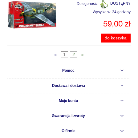
Dostępność:
DOSTĘPNY
Wysyłka w:
24 godziny
59,00 zł
do koszyka
«
1
2
»
Pomoc
Dostawa i dostawa
Moje konto
Gwarancja i zwroty
O firmie