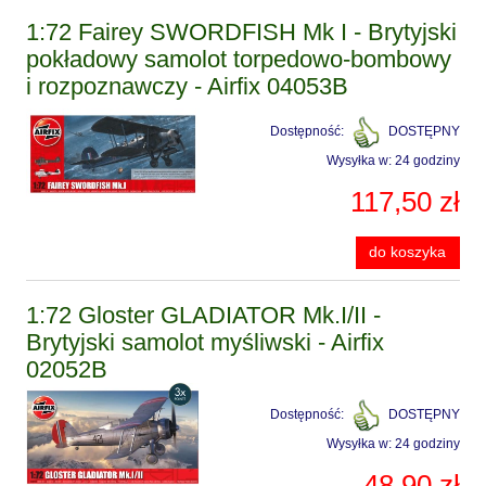
1:72 Fairey SWORDFISH Mk I - Brytyjski
pokładowy samolot torpedowo-bombowy
i rozpoznawczy - Airfix 04053B
Dostępność:
DOSTĘPNY
Wysyłka w:
24 godziny
117,50 zł
do koszyka
1:72 Gloster GLADIATOR Mk.I/II -
Brytyjski samolot myśliwski - Airfix
02052B
Dostępność:
DOSTĘPNY
Wysyłka w:
24 godziny
48,90 zł