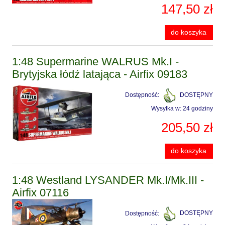
147,50 zł
do koszyka
1:48 Supermarine WALRUS Mk.I -
Brytyjska łódź latająca - Airfix 09183
Dostępność:
DOSTĘPNY
Wysyłka w:
24 godziny
205,50 zł
do koszyka
1:48 Westland LYSANDER Mk.I/Mk.III -
Airfix 07116
Dostępność:
DOSTĘPNY